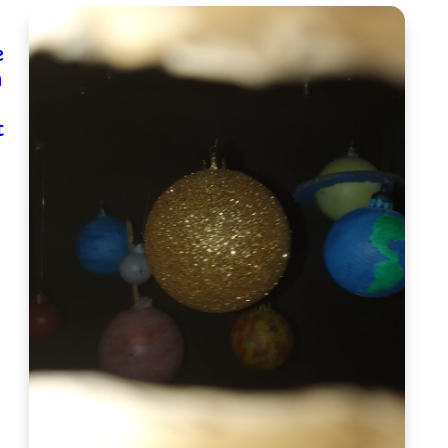
e
n
t
r