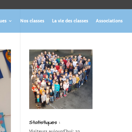
ques
Nos classes
La vie des classes
Associations
Statistiques :
Visiteurs aujourd’hui:
22