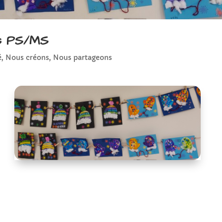
les PS/MS
é
,
Nous créons
,
Nous partageons