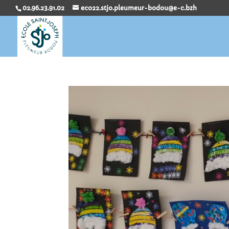
02.96.23.91.02
eco22.stjo.pleumeur-bodou@e-c.bzh