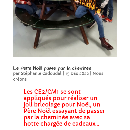
Le Père Noël passe par la cheminée
par
Stéphanie Cadoudal
|
15 Déc 2022
|
Nous
créons
Les CE2/CM1
se sont
appliqués pour réaliser un
joli bricolage pour Noël, un
Père Noël essayant de passer
par la cheminée avec sa
hotte chargée de cadeaux…