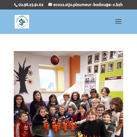
02.96.23.91.02
eco22.stjo.pleumeur-bodou@e-c.bzh