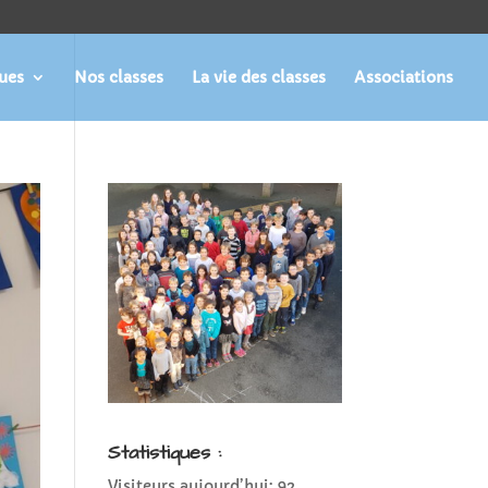
ques
Nos classes
La vie des classes
Associations
Statistiques :
Visiteurs aujourd’hui:
92