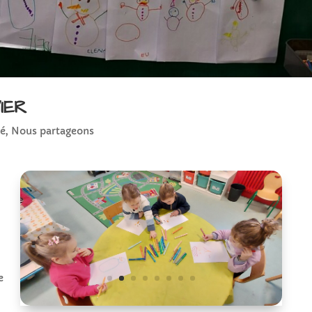
IER
sé
,
Nous partageons
e