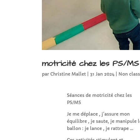
motricité chez les PS/MS
par
Christine Mallet
|
31 Jan 2024
|
Non clas
Séances de motricité chez les
PS/MS
Je me déplace , j’assure mon
équilibre , je saute, je manipule l
ballon : je lance , je rattrape …
Ces activités stimulent et