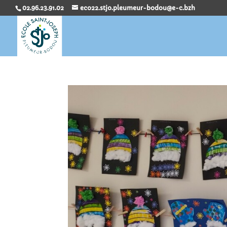
02.96.23.91.02
eco22.stjo.pleumeur-bodou@e-c.bzh