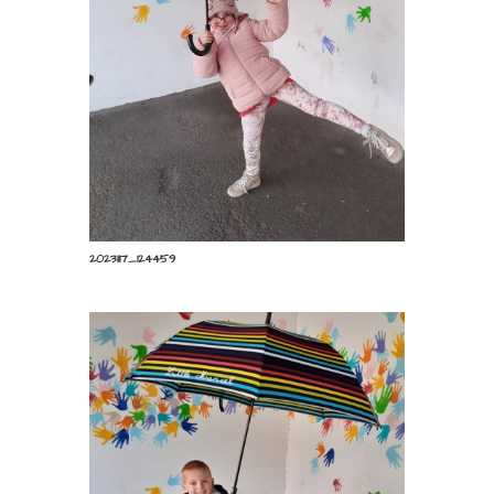
20231117_124459