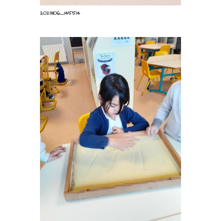
20231106_145514