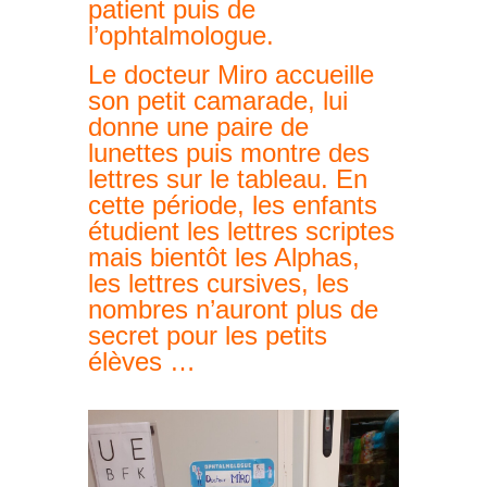
Apprendre le son (la
musique) des lettres
scriptes en s’amusant ! Tel
est l’objectif de cet atelier
en grande section. Chaque
enfant joue le rôle du
patient puis de
l’ophtalmologue.
Le docteur Miro accueille
son petit camarade, lui
donne une paire de
lunettes puis montre des
lettres sur le tableau. En
cette période, les enfants
étudient les lettres scriptes
mais bientôt les Alphas,
les lettres cursives, les