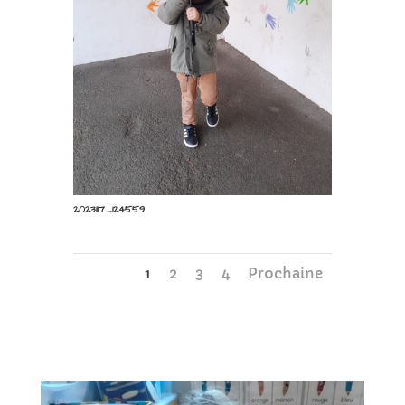
20231117_124559