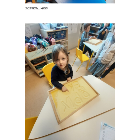
20231106_141919