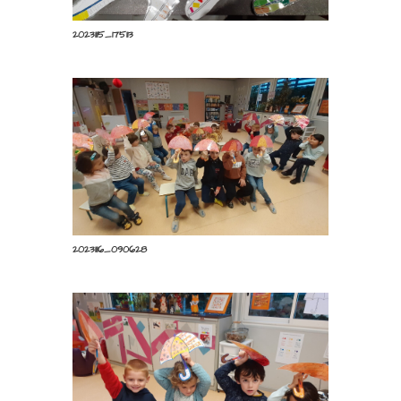
20231115_175113
20231116_090628