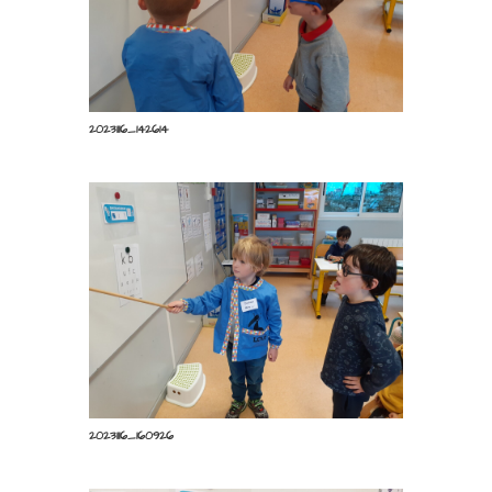
20231116_142841
20231116_142614