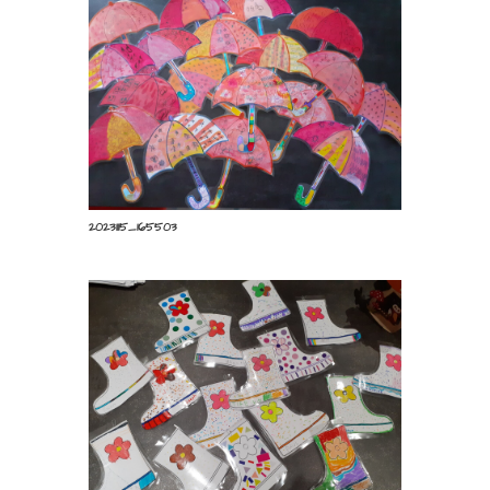
Chantons sous la pluie !
par
Pascale Raoul
|
18 Nov 2023
|
Nous créons
,
Nous partageons
20231115_165503