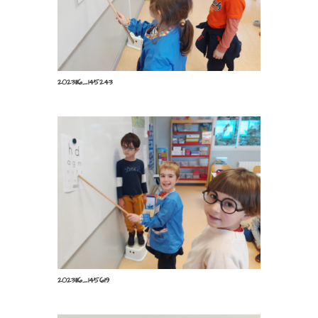
20231116_160417
20231116_145243