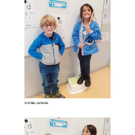
20231116_160926