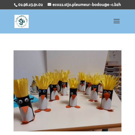
02.96.23.91.02
eco22.stjo.pleumeur-bodou@e-c.bzh