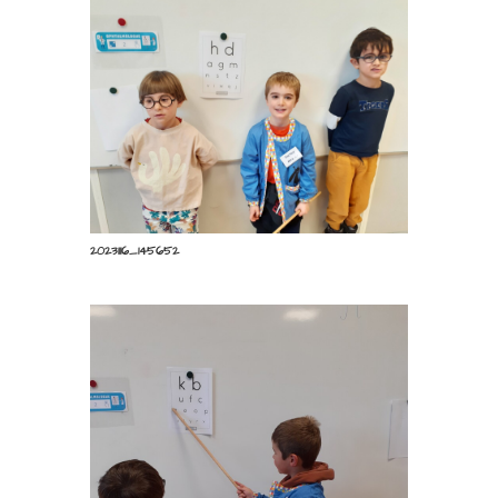
20231116_145619
20231116_145652