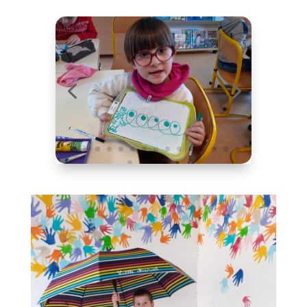
par
Pascale Raoul
|
4 Fév 2024
|
Nous apprenons
Les grandes sections tracent de belles boucles
à l’endroit. Après avoir tracé des boucles avec
son corps lors des séances de motricité, avec
ses doigts dans les bacs à semoule, voici
l’étape du crayon velleda sur l’ardoise… Bravo
à tous !!! Le cahier d’écriture vous attend …