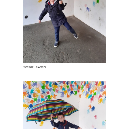
20231117_124520