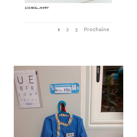
20231106_144917
1
2
3
Prochaine