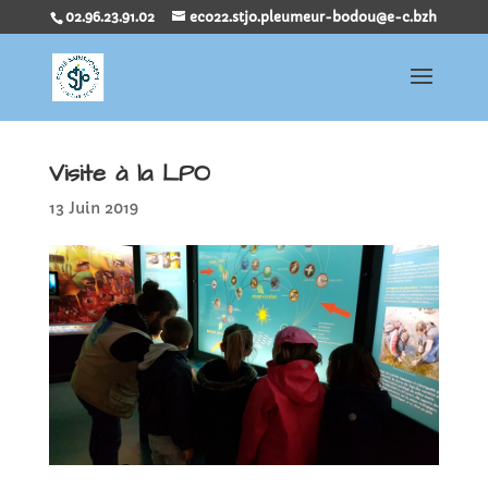
02.96.23.91.02
eco22.stjo.pleumeur-bodou@e-c.bzh
Visite à la LPO
13 Juin 2019