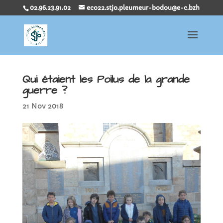
02.96.23.91.02
eco22.stjo.pleumeur-bodou@e-c.bzh
Qui étaient les Poilus de la grande
guerre ?
21 Nov 2018