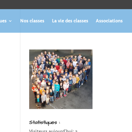
ques
Nos classes
La vie des classes
Associations
Statistiques :
Visiteurs aujourd’hui:
3