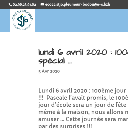
02.96.23.91.02
eco22.stjo.pleumeur-bodou@e-c.bzh
lundi 6 avril 2020 : 100
spécial …
5 Avr 2020
Lundi 6 avril 2020 : 100ème jour
!!! Pascale l’avait promis, le 10
jour d’école sera un jour de fête
même à la maison, nous allons 
amuser … Cette journée sera ma
par des surprises !!!