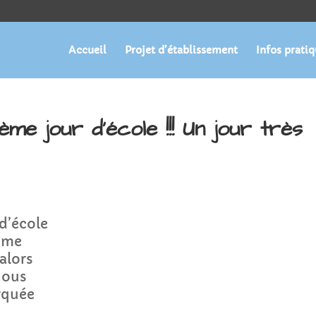
Accueil
Projet d’établissement
Infos prati
ème jour d’école !!! Un jour très
 d’école
0ème
 alors
nous
rquée