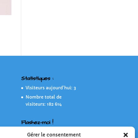
Statistiques :
Visiteurs aujourd’hui:
3
Nombre total de
visiteurs:
182 614
Flashez-moi !
Gérer le consentement