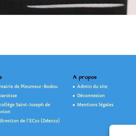
s
A propos
 mairie de Pleumeur-Bodou
Admin du site
paroisse
Déconnexion
collège Saint-Joseph de
Mentions légales
nnion
direction de l’EC22 (Ddec22)