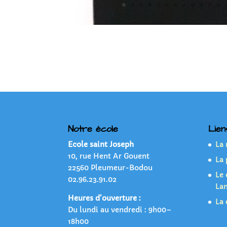
Notre école
Lien
Ecole saint Joseph
La
10, rue Hent Ar Gouent
La 
22560 Pleumeur-Bodou
Le 
02.96.23.91.02
La
Heures d’ouverture :
La 
Du lundi au vendredi : 9h00–
18h00