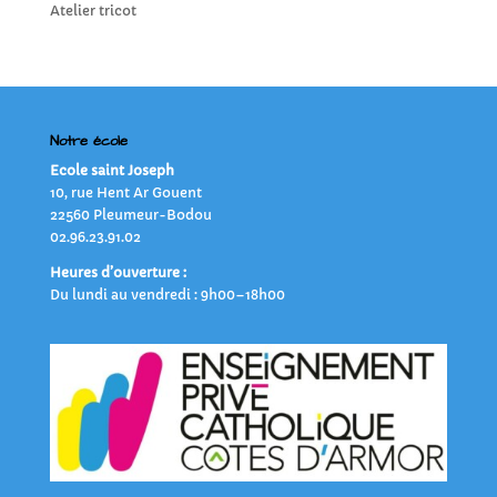
Atelier tricot
Notre école
Ecole saint Joseph
10, rue Hent Ar Gouent
22560 Pleumeur-Bodou
02.96.23.91.02
Heures d’ouverture :
Du lundi au vendredi : 9h00–18h00