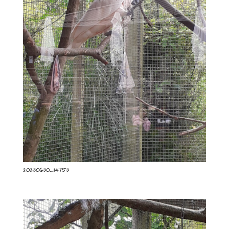
20230630_114753