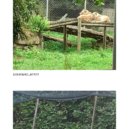
20230630_110707