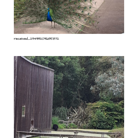
received_294919209685872