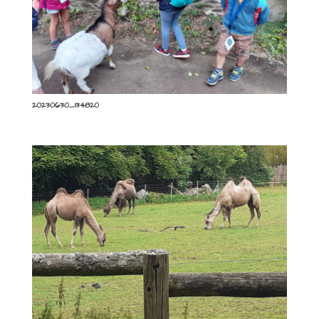
20230630_134820