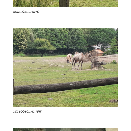
20230630_142716
20230630_142755