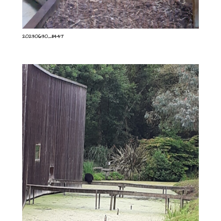
20230630_111447