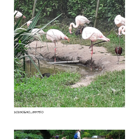
20230630_133750