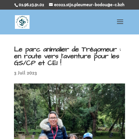
02.96.23.91.02
eco22.stjo.pleumeur-bodou@e-c.bzh
Le parc animalier de Trégomeur :
en route vers l’aventure pour les
GS/CP et CE1 !
3 Juil 2023