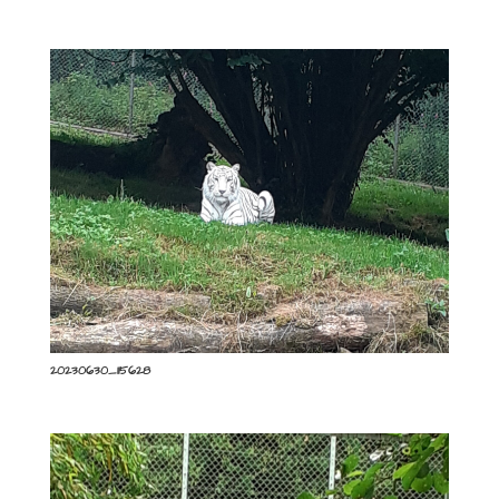
20230630_115628