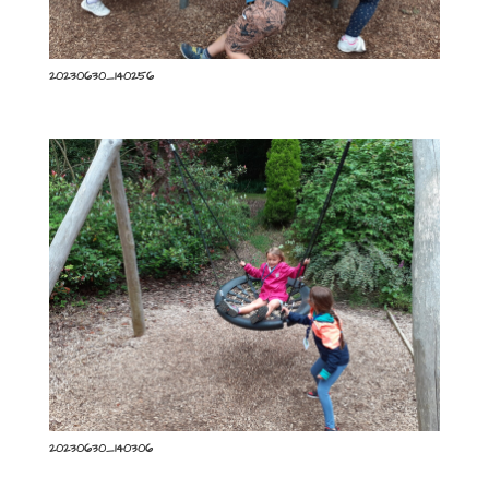
20230630_140256
20230630_140306