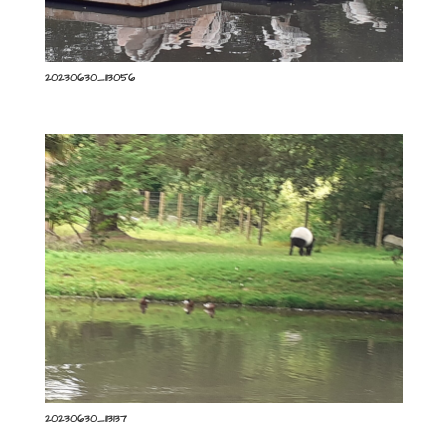
20230630_113056
20230630_113137