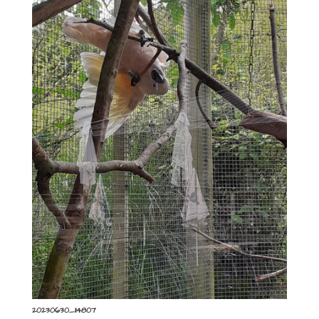
20230630_114807