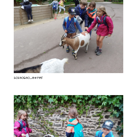
20230630_134735