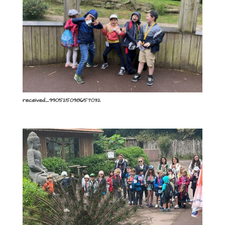
received_990525098657032