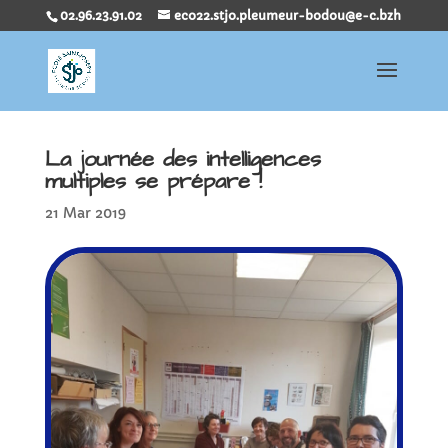
02.96.23.91.02
eco22.stjo.pleumeur-bodou@e-c.bzh
La journée des intelligences
multiples se prépare !
21 Mar 2019