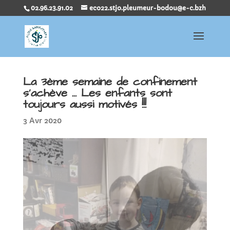
02.96.23.91.02
eco22.stjo.pleumeur-bodou@e-c.bzh
La 3ème semaine de confinement
s’achève … Les enfants sont
toujours aussi motivés !!!
3 Avr 2020