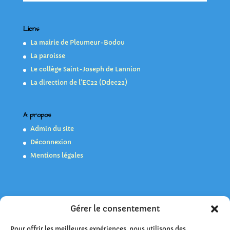
Liens
La mairie de Pleumeur-Bodou
La paroisse
Le collège Saint-Joseph de Lannion
La direction de l’EC22 (Ddec22)
A propos
Admin du site
Déconnexion
Mentions légales
Gérer le consentement
Statistiques :
Visiteurs aujourd’hui:
106
Pour offrir les meilleures expériences, nous utilisons des