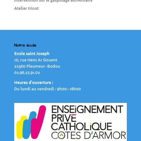
Intervention sur le gaspillage alimentaire
Atelier tricot
Notre école
Ecole saint Joseph
10, rue Hent Ar Gouent
22560 Pleumeur-Bodou
02.96.23.91.02
Heures d’ouverture :
Du lundi au vendredi : 9h00–18h00