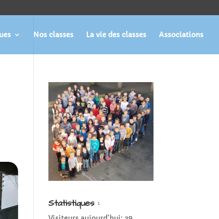
ques
Nos classes
La vie des classes
Associations
Statistiques :
Visiteurs aujourd’hui:
39