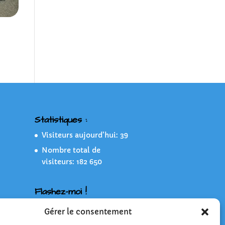
Statistiques :
Visiteurs aujourd’hui:
39
Nombre total de
visiteurs:
182 650
Flashez-moi !
Gérer le consentement