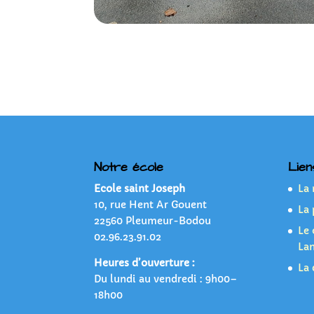
Notre école
Lien
Ecole saint Joseph
La
10, rue Hent Ar Gouent
La 
22560 Pleumeur-Bodou
Le 
02.96.23.91.02
La
Heures d’ouverture :
La 
Du lundi au vendredi : 9h00–
18h00