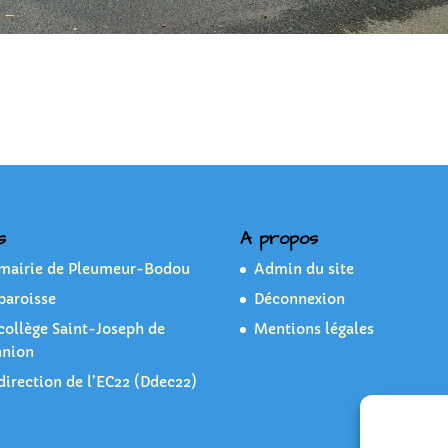
s
A propos
 mairie de Pleumeur-Bodou
Admin du site
paroisse
Déconnexion
collège Saint-Joseph de
Mentions légales
nnion
direction de l’EC22 (Ddec22)