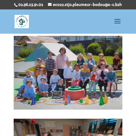
02.96.23.91.02
eco22.stjo.pleumeur-bodou@e-c.bzh