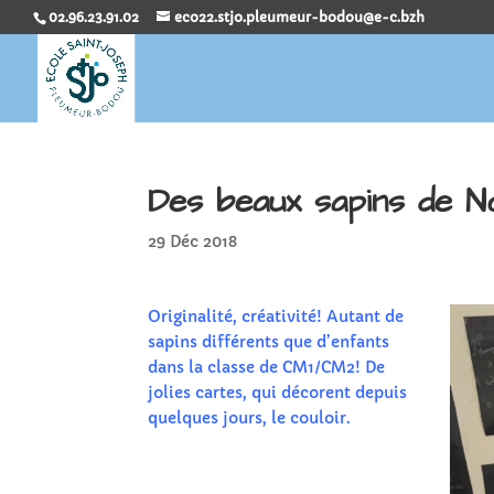
02.96.23.91.02
eco22.stjo.pleumeur-bodou@e-c.bzh
Des beaux sapins de No
29 Déc 2018
Originalité, créativité! Autant de
sapins différents que d’enfants
dans la classe de CM1/CM2! De
jolies cartes, qui décorent depuis
quelques jours, le couloir.