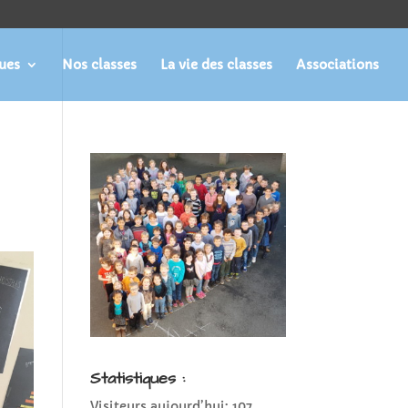
ques
Nos classes
La vie des classes
Associations
Statistiques :
Visiteurs aujourd’hui:
107