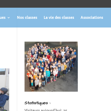
ques
Nos classes
La vie des classes
Associations
Statistiques :
Visiteurs aujourd’hui:
25