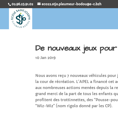
02.96.23.91.02
eco22.stjo.pleumeur-bodou@e-c.bzh
De nouveaux jeux pour 
10 Jan 2019
Nous avons reçu 7 nouveaux véhicules pour 
la cour de récréation. L’APEL a financé cet 
aux nombreuses actions menées depuis la re
grand merci de la part de tous les enfants qu
profitent des trottinnettes, des “Pousse-pou
“Wiz-Wiz” (nom rigolo donné par les CP).