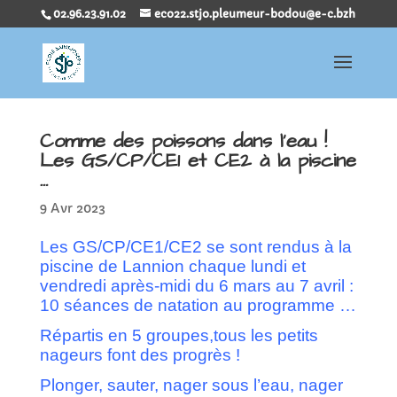
02.96.23.91.02
eco22.stjo.pleumeur-bodou@e-c.bzh
Comme des poissons dans l’eau !
Les GS/CP/CE1 et CE2 à la piscine
…
9 Avr 2023
Les GS/CP/CE1/CE2 se sont rendus à la
piscine de Lannion chaque lundi et
vendredi après-midi du 6 mars au 7 avril :
10 séances de natation au programme …
Répartis en 5 groupes,tous les petits
nageurs font des progrès !
Plonger, sauter, nager sous l’eau, nager