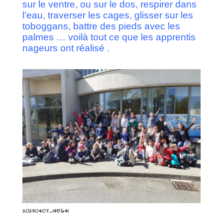
sur le ventre, ou sur le dos, respirer dans
l’eau, traverser les cages, glisser sur les
toboggans, battre des pieds avec les
palmes … voilà tout ce que les apprentis
nageurs ont réalisé .
20230407_145641