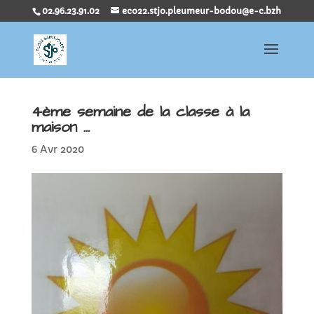
02.96.23.91.02
eco22.stjo.pleumeur-bodou@e-c.bzh
4ème semaine de la classe à la
maison …
6 Avr 2020