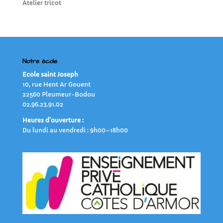
Atelier tricot
Notre école
Ecole saint Joseph
10, rue Hent Ar Gouent
22560 Pleumeur-Bodou
02.96.23.91.02
Heures d’ouverture :
Du lundi au vendredi : 9h00–18h00